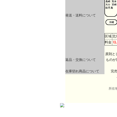
発送・送料について
区域
北
料金
\1
原則と
返品・交換について
ものが
在庫切れ商品について
完
所在地