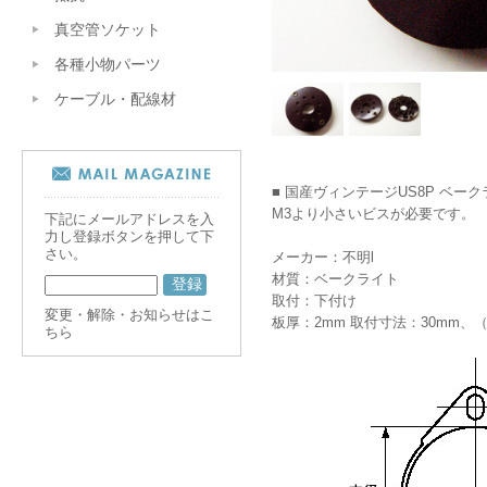
真空管ソケット
各種小物パーツ
ケーブル・配線材
■ 国産ヴィンテージUS8P ベ
M3より小さいビスが必要です。
下記にメールアドレスを入
力し登録ボタンを押して下
さい。
メーカー：不明l
材質：ベークライト
取付：下付け
変更・解除・お知らせはこ
板厚：2mm 取付寸法：30mm、
ちら