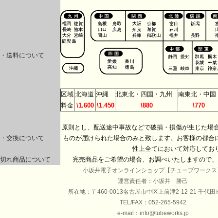
・送料について
区域
北海道
沖縄
北東北・四国・九州
南東北・中国
料金
\1.600
\1.450
\880
\770
原則とし、配送途中事故などで破損・損傷が生じた場合
・交換について
ものが届けられた場合のみと致します。お客様の都合
性上全てにおいて対応してお
切れ商品について
完売商品をご希望の場合、お調べいたしますので、
小坂井電子オンラインショップ【チューブワークス
運営責任者：小坂井 勝己
所在地：〒460-0013名古屋市中区上前津2-12-21 千代田
TEL/FAX：052-265-5942
e-mail：info@tubeworks.jp