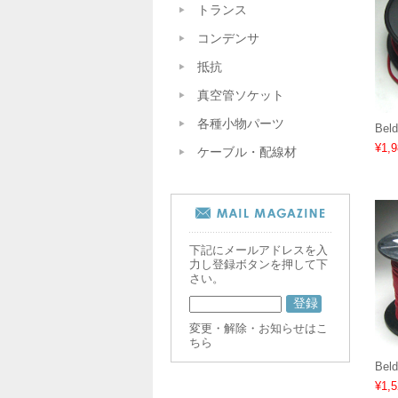
トランス
コンデンサ
抵抗
真空管ソケット
各種小物パーツ
Bel
¥1,9
ケーブル・配線材
下記にメールアドレスを入
力し登録ボタンを押して下
さい。
変更・解除・お知らせはこ
ちら
Bel
¥1,5