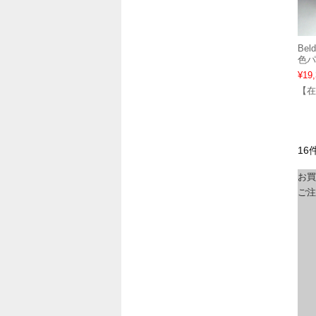
Bel
色パ
¥19
【在
16
お買
ご注