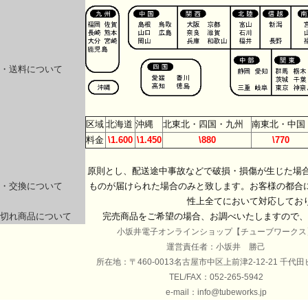
・送料について
区域
北海道
沖縄
北東北・四国・九州
南東北・中国
料金
\1.600
\1.450
\880
\770
原則とし、配送途中事故などで破損・損傷が生じた場合
・交換について
ものが届けられた場合のみと致します。お客様の都合
性上全てにおいて対応してお
切れ商品について
完売商品をご希望の場合、お調べいたしますので、
小坂井電子オンラインショップ【チューブワークス
運営責任者：小坂井 勝己
所在地：〒460-0013名古屋市中区上前津2-12-21 千代田
TEL/FAX：052-265-5942
e-mail：info@tubeworks.jp