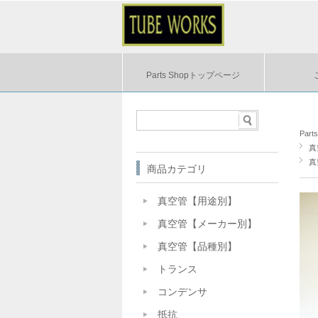
Parts Shopトップページ
Par
真
真
商品カテゴリ
真空管【用途別】
真空管【メーカー別】
真空管【品種別】
トランス
コンデンサ
抵抗