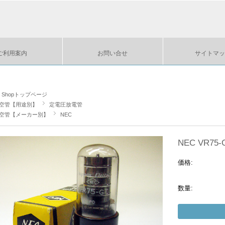
ご利用案内
お問い合せ
サイトマッ
ts Shopトップページ
空管【用途別】
定電圧放電管
空管【メーカー別】
NEC
NEC VR75-
価格:
数量: