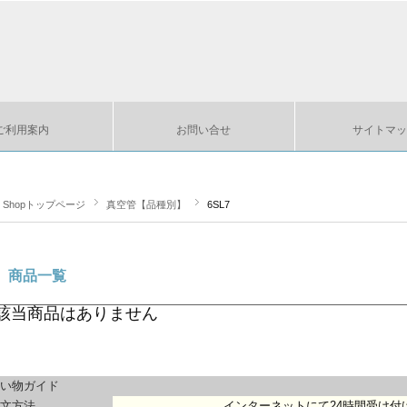
ご利用案内
お問い合せ
サイトマッ
ts Shopトップページ
真空管【品種別】
6SL7
商品一覧
該当商品はありません
い物ガイド
文方法
インターネットにて24時間受け付