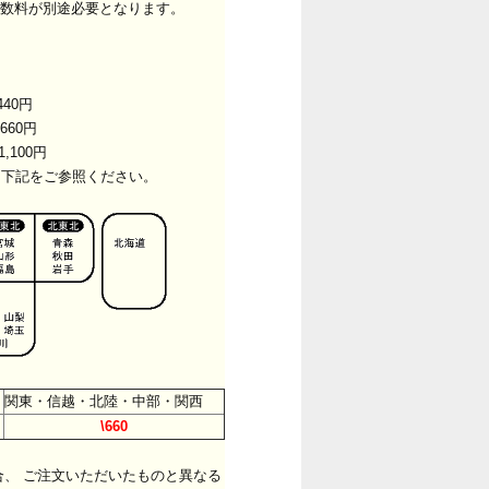
数料が別途必要となります。
40円
660円
,100円
は下記をご参照ください。
関東・信越・北陸・中部・関西
\660
、 ご注文いただいたものと異なる