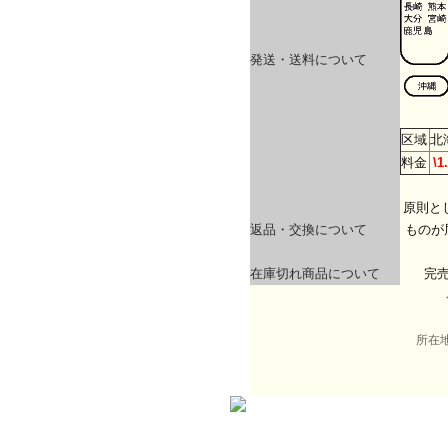
発送・送料について
区域
北
料金
\1
原則と
返品・交換について
ものが
在庫切れ商品について
完
所在地