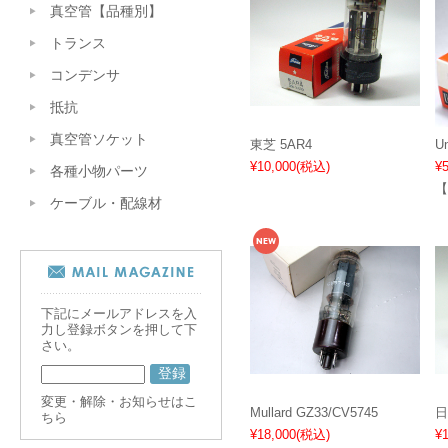
真空管【品種別】
トランス
コンデンサ
抵抗
真空管ソケット
東芝 5AR4
Un
¥10,000
(税込)
¥5
各種小物パーツ
【
ケーブル・配線材
下記にメールアドレスを入
力し登録ボタンを押して下
さい。
変更・解除・お知らせはこ
Mullard GZ33/CV5745
日
ちら
¥18,000
(税込)
¥